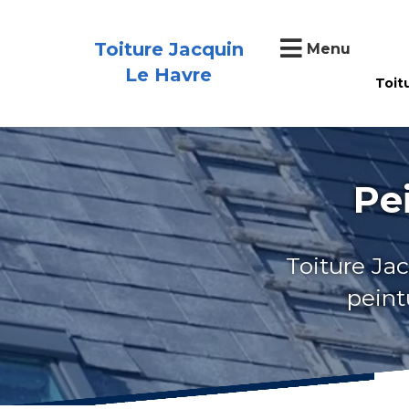
Toiture Jacquin
Menu
Le Havre
Toit
Pe
Toiture Jac
peint