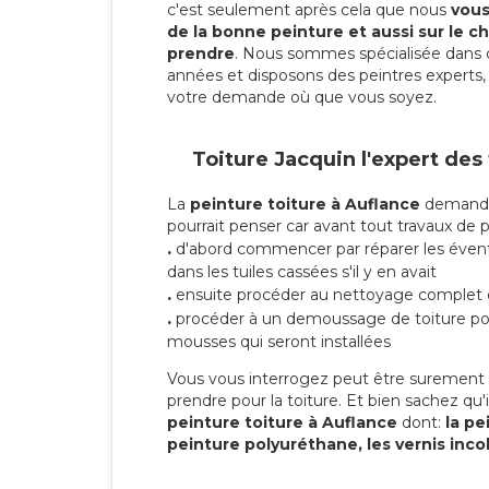
c'est seulement après cela que nous
vous 
de la bonne peinture et aussi sur le ch
prendre
. Nous sommes spécialisée dans 
années et disposons des peintres experts, 
votre demande où que vous soyez.
Toiture Jacquin l'expert des
La
peinture toiture à Auflance
demande 
pourrait penser car avant tout travaux de pei
.
d'abord commencer par réparer les évent
dans les tuiles cassées s'il y en avait
.
ensuite procéder au nettoyage complet 
.
procéder à un demoussage de toiture pou
mousses qui seront installées
Vous vous interrogez peut être surement s
prendre pour la toiture. Et bien sachez qu'i
peinture toiture à Auflance
dont:
la pei
peinture polyuréthane, les vernis inco