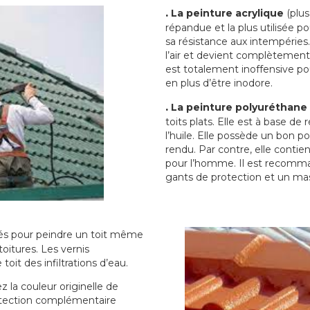
.
La peinture acrylique
(plus
répandue et la plus utilisée p
sa résistance aux intempéries.
l’air et devient complètement 
est totalement inoffensive 
en plus d’être inodore.
.
La peinture polyuréthane
toits plats. Elle est à base de 
l’huile. Elle possède un bon p
rendu. Par contre, elle contie
pour l’homme. Il est recomman
gants de protection et un ma
sés pour peindre un toit même
toitures. Les vernis
oit des infiltrations d’eau.
 la couleur originelle de
rotection complémentaire