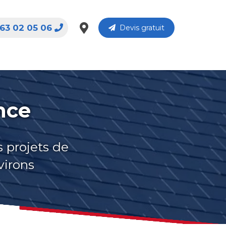
63 02 05 06
Devis gratuit
nce
s projets de
virons