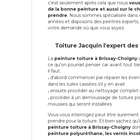
c'est seulement après cela que nous
vous 
de la bonne peinture et aussi sur le ch
prendre
. Nous sommes spécialisée dans 
années et disposons des peintres experts, 
votre demande où que vous soyez.
Toiture Jacquin l'expert des
La
peinture toiture à Brissay-Choigny
d
ce qu'on pourrait penser car avant tout tra
il faut:
.
d'abord commencer par réparer les évent
dans les tuiles cassées s'il y en avait
.
ensuite procéder au nettoyage complet 
.
procéder à un demoussage de toiture pou
mousses qui seront installées
Vous vous interrogez peut être surement s
prendre pour la toiture. Et bien sachez qu'i
peinture toiture à Brissay-Choigny
don
peinture polyuréthane, les vernis inco