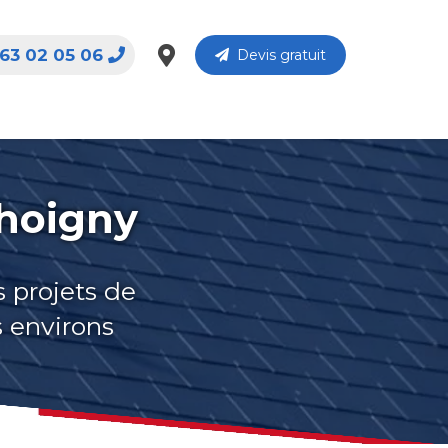
63 02 05 06
Devis gratuit
Choigny
s projets de
s environs