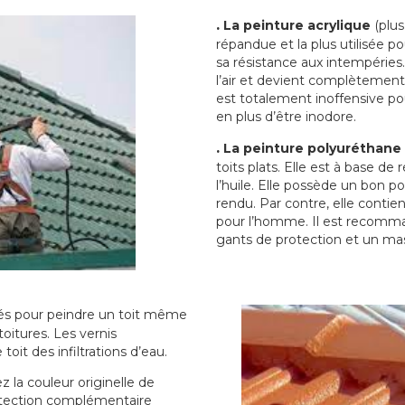
.
La peinture acrylique
(plus
répandue et la plus utilisée p
sa résistance aux intempéries.
l’air et devient complètement 
est totalement inoffensive 
en plus d’être inodore.
.
La peinture polyuréthane
toits plats. Elle est à base de 
l’huile. Elle possède un bon p
rendu. Par contre, elle contie
pour l’homme. Il est recomman
gants de protection et un ma
sés pour peindre un toit même
toitures. Les vernis
oit des infiltrations d’eau.
 la couleur originelle de
rotection complémentaire