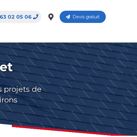
63 02 05 06
Devis gratuit
et
s projets de
irons