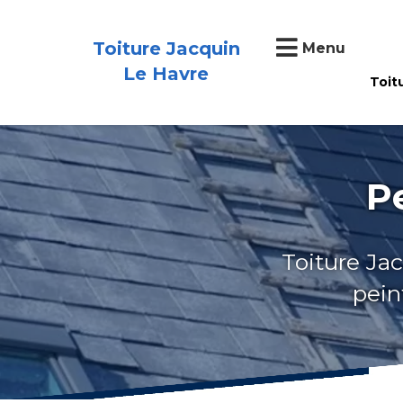
Toiture Jacquin
Menu
Le Havre
Toit
P
Toiture Jac
pein