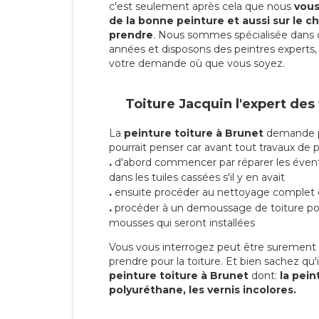
c'est seulement après cela que nous
vous 
de la bonne peinture et aussi sur le ch
prendre
. Nous sommes spécialisée dans 
années et disposons des peintres experts, 
votre demande où que vous soyez.
Toiture Jacquin l'expert des
La
peinture toiture à Brunet
demande pl
pourrait penser car avant tout travaux de pei
.
d'abord commencer par réparer les évent
dans les tuiles cassées s'il y en avait
.
ensuite procéder au nettoyage complet 
.
procéder à un demoussage de toiture pou
mousses qui seront installées
Vous vous interrogez peut être surement s
prendre pour la toiture. Et bien sachez qu'i
peinture toiture à Brunet
dont:
la pein
polyuréthane, les vernis incolores.