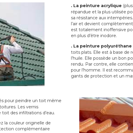
.
La peinture acrylique
(plus
répandue et la plus utilisée p
sa résistance aux intempéries.
l’air et devient complètement 
est totalement inoffensive 
en plus d’être inodore.
.
La peinture polyuréthane
toits plats. Elle est à base de 
l’huile. Elle possède un bon p
rendu. Par contre, elle contie
pour l’homme. Il est recomman
gants de protection et un ma
sés pour peindre un toit même
toitures. Les vernis
oit des infiltrations d’eau.
 la couleur originelle de
rotection complémentaire