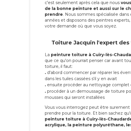
c'est seulement après cela que nous
vous 
de la bonne peinture et aussi sur le ch
prendre
. Nous sommes spécialisée dans 
années et disposons des peintres experts, 
votre demande où que vous soyez.
Toiture Jacquin l'expert des
La
peinture toiture à Cuiry-lès-Chaud
que ce qu'on pourrait penser car avant tou
toiture, il faut:
.
d'abord commencer par réparer les évent
dans les tuiles cassées s'il y en avait
.
ensuite procéder au nettoyage complet 
.
procéder à un demoussage de toiture pou
mousses qui seront installées
Vous vous interrogez peut être surement s
prendre pour la toiture. Et bien sachez qu'i
peinture toiture à Cuiry-lès-Chaudar
acrylique, la peinture polyuréthane, le