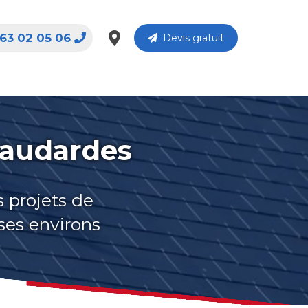
63 02 05 06
Devis gratuit
haudardes
s projets de
ses environs