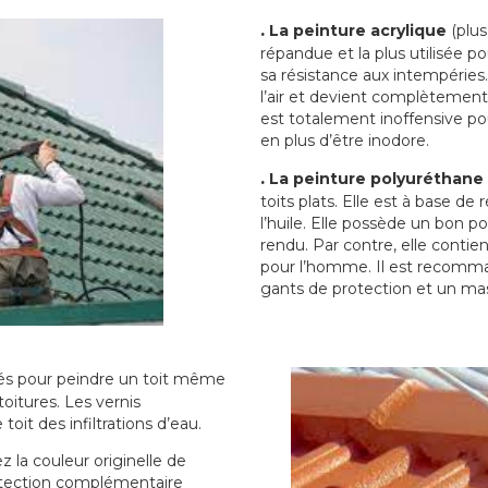
.
La peinture acrylique
(plus
répandue et la plus utilisée p
sa résistance aux intempéries.
l’air et devient complètement 
est totalement inoffensive 
en plus d’être inodore.
.
La peinture polyuréthane
toits plats. Elle est à base de 
l’huile. Elle possède un bon p
rendu. Par contre, elle contie
pour l’homme. Il est recomman
gants de protection et un ma
sés pour peindre un toit même
toitures. Les vernis
oit des infiltrations d’eau.
 la couleur originelle de
rotection complémentaire