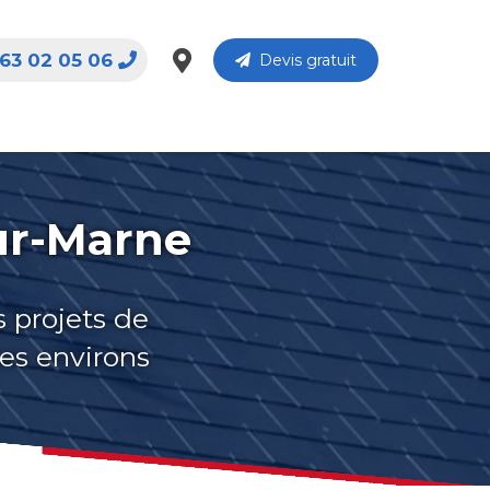
63 02 05 06
Devis gratuit
ur-Marne
s projets de
es environs