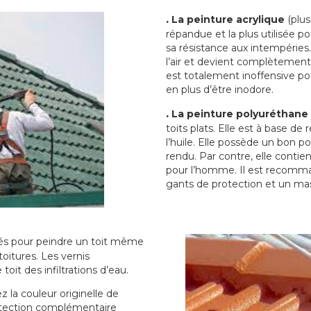
.
La peinture acrylique
(plus
répandue et la plus utilisée p
sa résistance aux intempéries.
l’air et devient complètement 
est totalement inoffensive 
en plus d’être inodore.
.
La peinture polyuréthane
toits plats. Elle est à base de 
l’huile. Elle possède un bon p
rendu. Par contre, elle contie
pour l’homme. Il est recomman
gants de protection et un ma
sés pour peindre un toit même
toitures. Les vernis
oit des infiltrations d’eau.
 la couleur originelle de
rotection complémentaire