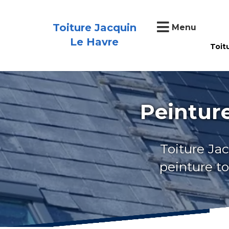
Toiture Jacquin
Menu
Le Havre
Toit
Peintur
Toiture Jac
peinture t