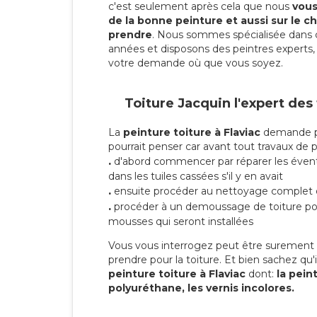
c'est seulement après cela que nous
vous 
de la bonne peinture et aussi sur le ch
prendre
. Nous sommes spécialisée dans 
années et disposons des peintres experts, 
votre demande où que vous soyez.
Toiture Jacquin l'expert des
La
peinture toiture à Flaviac
demande pl
pourrait penser car avant tout travaux de pei
.
d'abord commencer par réparer les évent
dans les tuiles cassées s'il y en avait
.
ensuite procéder au nettoyage complet 
.
procéder à un demoussage de toiture pou
mousses qui seront installées
Vous vous interrogez peut être surement s
prendre pour la toiture. Et bien sachez qu'i
peinture toiture à Flaviac
dont:
la peint
polyuréthane, les vernis incolores.