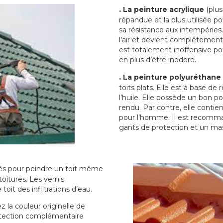
.
La peinture acrylique
(plus
répandue et la plus utilisée p
sa résistance aux intempéries.
l’air et devient complètement 
est totalement inoffensive 
en plus d’être inodore.
.
La peinture polyuréthane
toits plats. Elle est à base de 
l’huile. Elle possède un bon p
rendu. Par contre, elle contie
pour l’homme. Il est recomman
gants de protection et un ma
sés pour peindre un toit même
toitures. Les vernis
oit des infiltrations d’eau.
 la couleur originelle de
rotection complémentaire