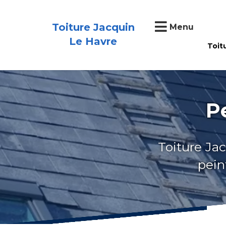
Toiture Jacquin
Menu
Le Havre
Toit
P
Toiture Jac
pein