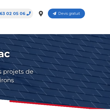
63 02 05 06
Devis gratuit
ac
s projets de
irons