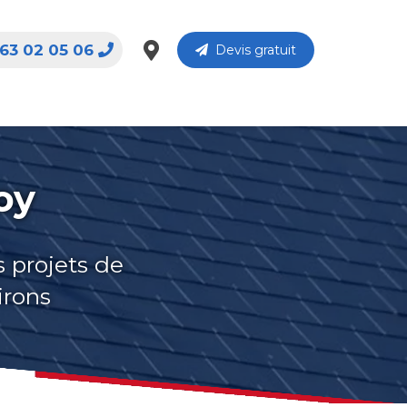
63 02 05 06
Devis gratuit
oy
s projets de
irons