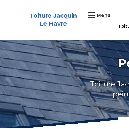
Toiture Jacquin
Menu
Le Havre
Toit
P
Toiture Jac
pein