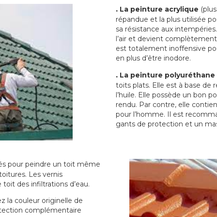
.
La peinture acrylique
(plus
répandue et la plus utilisée p
sa résistance aux intempéries.
l’air et devient complètement 
est totalement inoffensive 
en plus d’être inodore.
.
La peinture polyuréthane
toits plats. Elle est à base de 
l’huile. Elle possède un bon p
rendu. Par contre, elle contie
pour l’homme. Il est recomman
gants de protection et un ma
sés pour peindre un toit même
toitures. Les vernis
oit des infiltrations d’eau.
 la couleur originelle de
rotection complémentaire