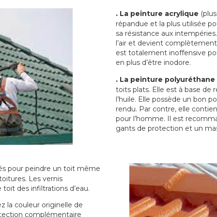
.
La peinture acrylique
(plus
répandue et la plus utilisée p
sa résistance aux intempéries.
l’air et devient complètement 
est totalement inoffensive 
en plus d’être inodore.
.
La peinture polyuréthane
toits plats. Elle est à base de 
l’huile. Elle possède un bon p
rendu. Par contre, elle contie
pour l’homme. Il est recomman
gants de protection et un ma
sés pour peindre un toit même
toitures. Les vernis
oit des infiltrations d’eau.
 la couleur originelle de
rotection complémentaire