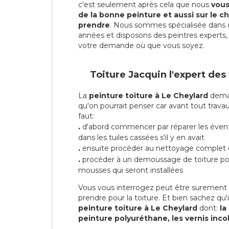
c'est seulement après cela que nous
vous 
de la bonne peinture et aussi sur le ch
prendre
. Nous sommes spécialisée dans 
années et disposons des peintres experts, 
votre demande où que vous soyez.
Toiture Jacquin l'expert des
La
peinture toiture à Le Cheylard
deman
qu'on pourrait penser car avant tout travaux
faut:
.
d'abord commencer par réparer les évent
dans les tuiles cassées s'il y en avait
.
ensuite procéder au nettoyage complet 
.
procéder à un demoussage de toiture pou
mousses qui seront installées
Vous vous interrogez peut être surement s
prendre pour la toiture. Et bien sachez qu'i
peinture toiture à Le Cheylard
dont:
la 
peinture polyuréthane, les vernis inco