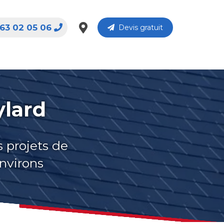
63 02 05 06
Devis gratuit
ylard
s projets de
environs