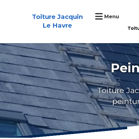
Toiture Jacquin
Menu
Le Havre
Toit
Pein
Toiture Jac
peintur