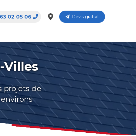
63 02 05 06
Devis gratuit
-Villes
s projets de
 environs