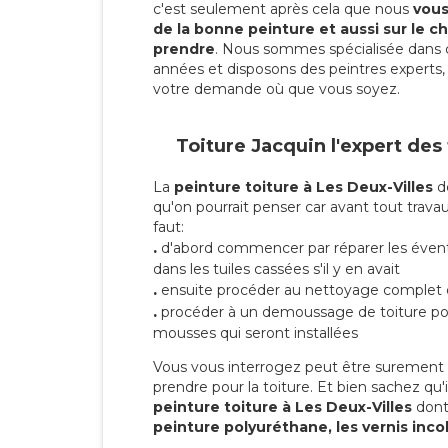
c'est seulement après cela que nous
vous 
de la bonne peinture et aussi sur le ch
prendre
. Nous sommes spécialisée dans 
années et disposons des peintres experts, 
votre demande où que vous soyez.
Toiture Jacquin l'expert des
La
peinture toiture à Les Deux-Villes
de
qu'on pourrait penser car avant tout travaux
faut:
.
d'abord commencer par réparer les évent
dans les tuiles cassées s'il y en avait
.
ensuite procéder au nettoyage complet 
.
procéder à un demoussage de toiture pou
mousses qui seront installées
Vous vous interrogez peut être surement s
prendre pour la toiture. Et bien sachez qu'i
peinture toiture à Les Deux-Villes
dont
peinture polyuréthane, les vernis inco