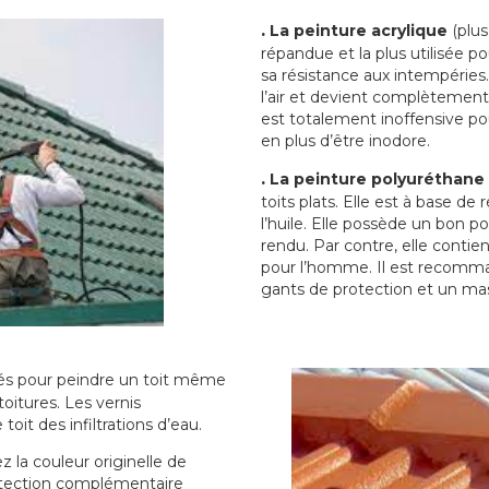
.
La peinture acrylique
(plus
répandue et la plus utilisée p
sa résistance aux intempéries.
l’air et devient complètement 
est totalement inoffensive 
en plus d’être inodore.
.
La peinture polyuréthane
toits plats. Elle est à base de 
l’huile. Elle possède un bon p
rendu. Par contre, elle contie
pour l’homme. Il est recomman
gants de protection et un ma
sés pour peindre un toit même
toitures. Les vernis
oit des infiltrations d’eau.
 la couleur originelle de
rotection complémentaire