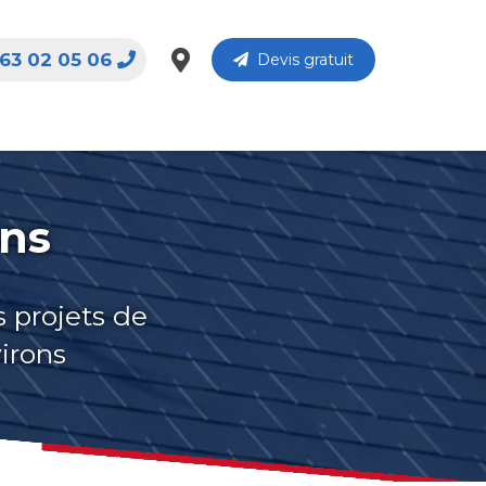
63 02 05 06
Devis gratuit
ins
s projets de
virons