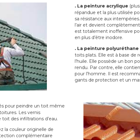
.
La peinture acrylique
(plus
répandue et la plus utilisée p
sa résistance aux intempéries.
l’air et devient complètement 
est totalement inoffensive 
en plus d’être inodore.
.
La peinture polyuréthane
toits plats. Elle est à base de 
l’huile. Elle possède un bon p
rendu. Par contre, elle contie
pour l’homme. Il est recomman
gants de protection et un ma
sés pour peindre un toit même
toitures. Les vernis
oit des infiltrations d’eau.
 la couleur originelle de
rotection complémentaire