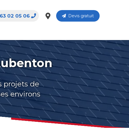
63 02 05 06
Devis gratuit
-Aubenton
s projets de
ses environs