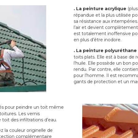
.
La peinture acrylique
(plus
répandue et la plus utilisée p
sa résistance aux intempéries.
l’air et devient complètement 
est totalement inoffensive 
en plus d’être inodore.
.
La peinture polyuréthane
toits plats. Elle est à base de 
l’huile. Elle possède un bon p
rendu. Par contre, elle contie
pour l’homme. Il est recomman
gants de protection et un ma
sés pour peindre un toit même
toitures. Les vernis
oit des infiltrations d’eau.
 la couleur originelle de
rotection complémentaire