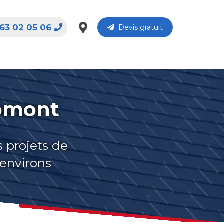
63 02 05 06
Devis gratuit
Gomont
s projets de
 environs