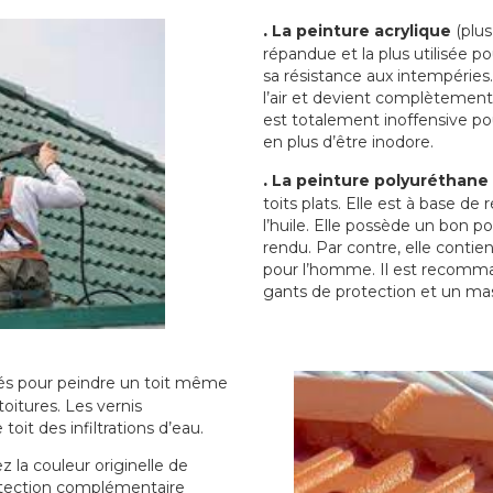
.
La peinture acrylique
(plus
répandue et la plus utilisée p
sa résistance aux intempéries.
l’air et devient complètement 
est totalement inoffensive 
en plus d’être inodore.
.
La peinture polyuréthane
toits plats. Elle est à base de 
l’huile. Elle possède un bon p
rendu. Par contre, elle contie
pour l’homme. Il est recomman
gants de protection et un ma
sés pour peindre un toit même
toitures. Les vernis
oit des infiltrations d’eau.
 la couleur originelle de
rotection complémentaire