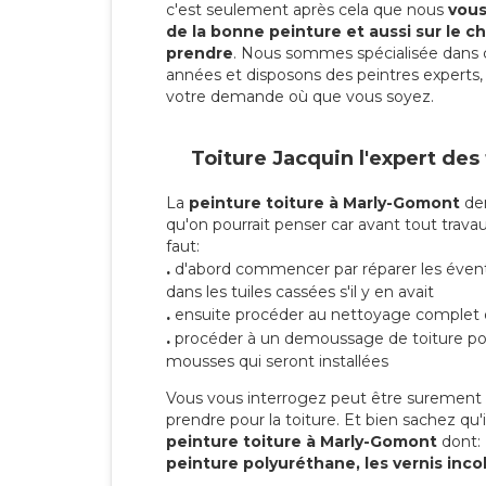
c'est seulement après cela que nous
vous 
de la bonne peinture et aussi sur le ch
prendre
. Nous sommes spécialisée dans 
années et disposons des peintres experts, 
votre demande où que vous soyez.
Toiture Jacquin l'expert des
La
peinture toiture à Marly-Gomont
dem
qu'on pourrait penser car avant tout travaux
faut:
.
d'abord commencer par réparer les évent
dans les tuiles cassées s'il y en avait
.
ensuite procéder au nettoyage complet 
.
procéder à un demoussage de toiture pou
mousses qui seront installées
Vous vous interrogez peut être surement s
prendre pour la toiture. Et bien sachez qu'i
peinture toiture à Marly-Gomont
dont:
peinture polyuréthane, les vernis inco