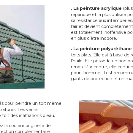
.
La peinture acrylique
(plus
répandue et la plus utilisée p
sa résistance aux intempéries.
l’air et devient complètement 
est totalement inoffensive 
en plus d’être inodore.
.
La peinture polyuréthane
toits plats. Elle est à base de 
l’huile. Elle possède un bon p
rendu. Par contre, elle contie
pour l’homme. Il est recomman
gants de protection et un ma
sés pour peindre un toit même
toitures. Les vernis
oit des infiltrations d’eau.
 la couleur originelle de
rotection complémentaire