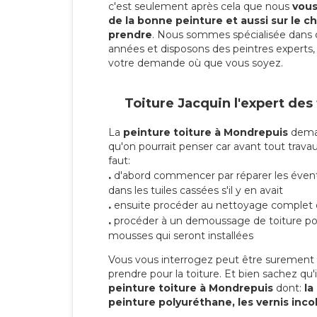
c'est seulement après cela que nous
vous 
de la bonne peinture et aussi sur le ch
prendre
. Nous sommes spécialisée dans 
années et disposons des peintres experts, 
votre demande où que vous soyez.
Toiture Jacquin l'expert des
La
peinture toiture à Mondrepuis
deman
qu'on pourrait penser car avant tout travaux
faut:
.
d'abord commencer par réparer les évent
dans les tuiles cassées s'il y en avait
.
ensuite procéder au nettoyage complet 
.
procéder à un demoussage de toiture pou
mousses qui seront installées
Vous vous interrogez peut être surement s
prendre pour la toiture. Et bien sachez qu'i
peinture toiture à Mondrepuis
dont:
la 
peinture polyuréthane, les vernis inco