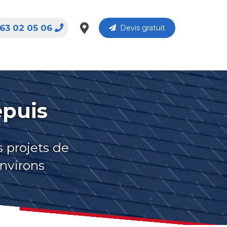
63 02 05 06
Devis gratuit
epuis
s projets de
environs