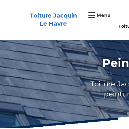
Toiture Jacquin
Menu
Le Havre
Toit
Pein
Toiture Jac
peintur