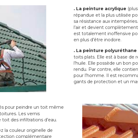
.
La peinture acrylique
(plus
répandue et la plus utilisée p
sa résistance aux intempéries.
l’air et devient complètement 
est totalement inoffensive 
en plus d’être inodore.
.
La peinture polyuréthane
toits plats. Elle est à base de 
l’huile. Elle possède un bon p
rendu. Par contre, elle contie
pour l’homme. Il est recomman
gants de protection et un ma
sés pour peindre un toit même
toitures. Les vernis
oit des infiltrations d’eau.
 la couleur originelle de
rotection complémentaire