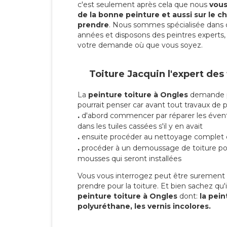
c'est seulement après cela que nous
vous 
de la bonne peinture et aussi sur le ch
prendre
. Nous sommes spécialisée dans 
années et disposons des peintres experts, 
votre demande où que vous soyez.
Toiture Jacquin l'expert des
La
peinture toiture à Ongles
demande pl
pourrait penser car avant tout travaux de pei
.
d'abord commencer par réparer les évent
dans les tuiles cassées s'il y en avait
.
ensuite procéder au nettoyage complet 
.
procéder à un demoussage de toiture pou
mousses qui seront installées
Vous vous interrogez peut être surement s
prendre pour la toiture. Et bien sachez qu'i
peinture toiture à Ongles
dont:
la pein
polyuréthane, les vernis incolores.