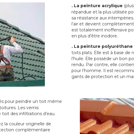
.
La peinture acrylique
(plus
répandue et la plus utilisée p
sa résistance aux intempéries.
l’air et devient complètement 
est totalement inoffensive 
en plus d’être inodore.
.
La peinture polyuréthane
toits plats. Elle est à base de 
l’huile. Elle possède un bon p
rendu. Par contre, elle contie
pour l’homme. Il est recomman
gants de protection et un ma
sés pour peindre un toit même
toitures. Les vernis
oit des infiltrations d’eau.
 la couleur originelle de
rotection complémentaire