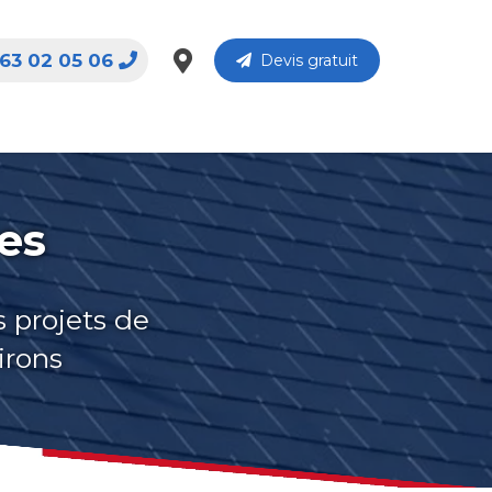
63 02 05 06
Devis gratuit
es
s projets de
irons