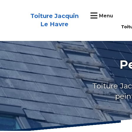
Toiture Jacquin
Menu
Le Havre
Toit
P
Toiture Jac
pein