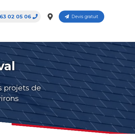
63 02 05 06
Devis gratuit
val
s projets de
virons