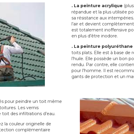
.
La peinture acrylique
(plus
répandue et la plus utilisée p
sa résistance aux intempéries.
l’air et devient complètement 
est totalement inoffensive 
en plus d’être inodore.
.
La peinture polyuréthane
toits plats. Elle est à base de 
l’huile. Elle possède un bon p
rendu. Par contre, elle contie
pour l’homme. Il est recomman
gants de protection et un ma
sés pour peindre un toit même
toitures. Les vernis
oit des infiltrations d’eau.
 la couleur originelle de
rotection complémentaire