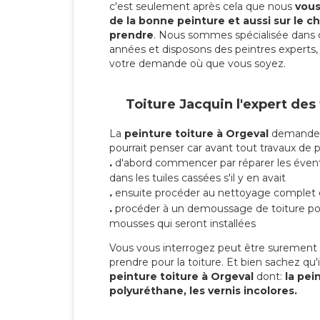
c'est seulement après cela que nous
vous 
de la bonne peinture et aussi sur le ch
prendre
. Nous sommes spécialisée dans 
années et disposons des peintres experts, 
votre demande où que vous soyez.
Toiture Jacquin l'expert des
La
peinture toiture à Orgeval
demande p
pourrait penser car avant tout travaux de pei
.
d'abord commencer par réparer les évent
dans les tuiles cassées s'il y en avait
.
ensuite procéder au nettoyage complet 
.
procéder à un demoussage de toiture pou
mousses qui seront installées
Vous vous interrogez peut être surement s
prendre pour la toiture. Et bien sachez qu'i
peinture toiture à Orgeval
dont:
la pein
polyuréthane, les vernis incolores.