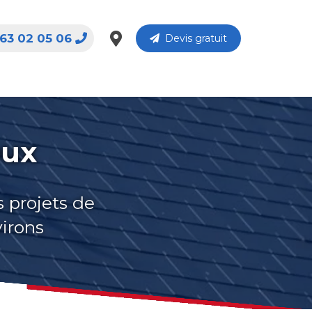
63 02 05 06
Devis gratuit
eux
s projets de
virons