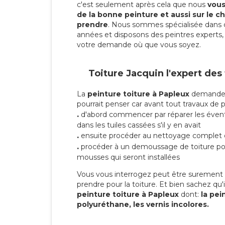
c'est seulement après cela que nous
vous 
de la bonne peinture et aussi sur le ch
prendre
. Nous sommes spécialisée dans 
années et disposons des peintres experts, 
votre demande où que vous soyez.
Toiture Jacquin l'expert des
La
peinture toiture à Papleux
demande p
pourrait penser car avant tout travaux de pei
.
d'abord commencer par réparer les évent
dans les tuiles cassées s'il y en avait
.
ensuite procéder au nettoyage complet 
.
procéder à un demoussage de toiture pou
mousses qui seront installées
Vous vous interrogez peut être surement s
prendre pour la toiture. Et bien sachez qu'i
peinture toiture à Papleux
dont:
la pei
polyuréthane, les vernis incolores.