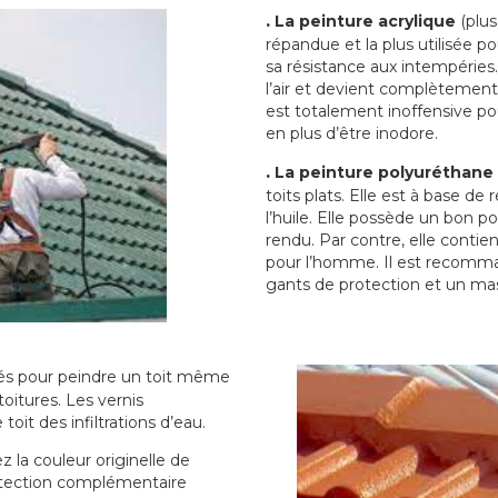
.
La peinture acrylique
(plus
répandue et la plus utilisée p
sa résistance aux intempéries.
l’air et devient complètement 
est totalement inoffensive 
en plus d’être inodore.
.
La peinture polyuréthane
toits plats. Elle est à base de 
l’huile. Elle possède un bon p
rendu. Par contre, elle contie
pour l’homme. Il est recomman
gants de protection et un ma
sés pour peindre un toit même
toitures. Les vernis
oit des infiltrations d’eau.
 la couleur originelle de
rotection complémentaire