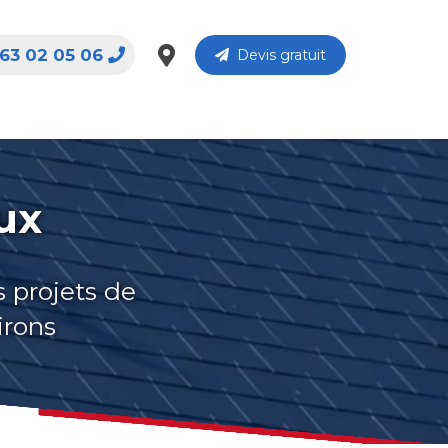
63 02 05 06
Devis gratuit
ux
s projets de
irons