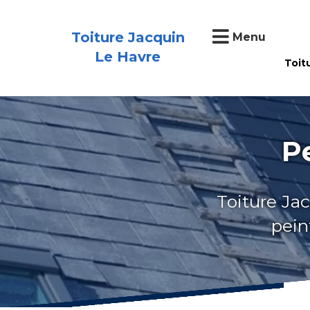
Toiture Jacquin
Menu
Le Havre
Toit
P
Toiture Jac
pein