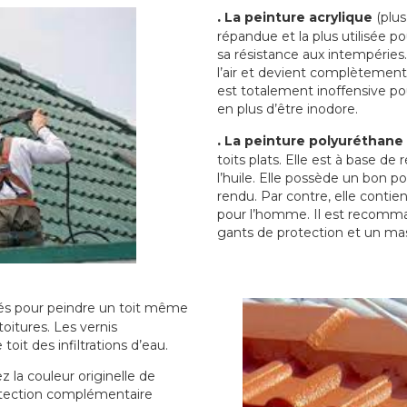
.
La peinture acrylique
(plus
répandue et la plus utilisée p
sa résistance aux intempéries.
l’air et devient complètement 
est totalement inoffensive 
en plus d’être inodore.
.
La peinture polyuréthane
toits plats. Elle est à base de 
l’huile. Elle possède un bon p
rendu. Par contre, elle contie
pour l’homme. Il est recomman
gants de protection et un ma
sés pour peindre un toit même
toitures. Les vernis
oit des infiltrations d’eau.
 la couleur originelle de
rotection complémentaire