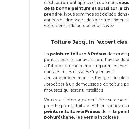
c'est seulement après cela que nous
vous 
de la bonne peinture et aussi sur le ch
prendre
. Nous sommes spécialisée dans 
années et disposons des peintres experts, 
votre demande où que vous soyez.
Toiture Jacquin l'expert des
La
peinture toiture à Préaux
demande pl
pourrait penser car avant tout travaux de pei
.
d'abord commencer par réparer les évent
dans les tuiles cassées s'il y en avait
.
ensuite procéder au nettoyage complet 
.
procéder à un demoussage de toiture pou
mousses qui seront installées
Vous vous interrogez peut être surement s
prendre pour la toiture. Et bien sachez qu'i
peinture toiture à Préaux
dont:
la peint
polyuréthane, les vernis incolores.