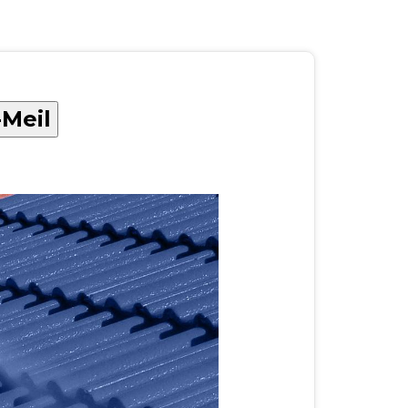
-Meil