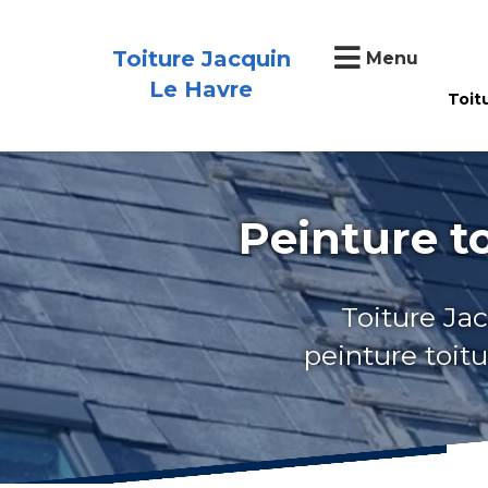
Toiture Jacquin
Menu
Le Havre
Toit
Peinture t
Toiture Jac
peinture toit