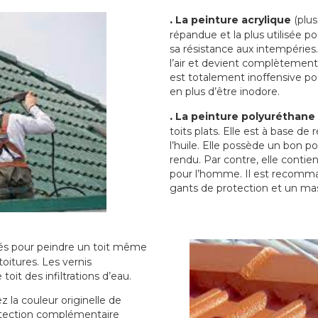
.
La peinture acrylique
(plus
répandue et la plus utilisée p
sa résistance aux intempéries.
l’air et devient complètement 
est totalement inoffensive 
en plus d’être inodore.
.
La peinture polyuréthane
toits plats. Elle est à base de 
l’huile. Elle possède un bon p
rendu. Par contre, elle contie
pour l’homme. Il est recomman
gants de protection et un ma
sés pour peindre un toit même
toitures. Les vernis
oit des infiltrations d’eau.
 la couleur originelle de
rotection complémentaire