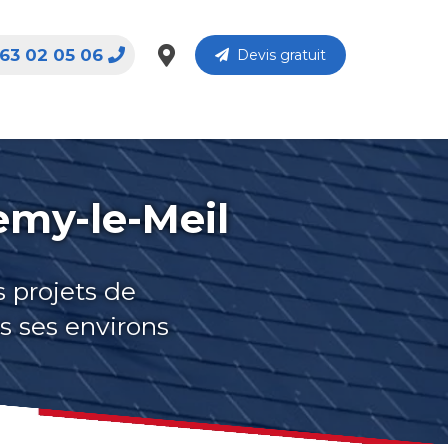
63 02 05 06
Devis gratuit
emy-le-Meil
s projets de
s ses environs