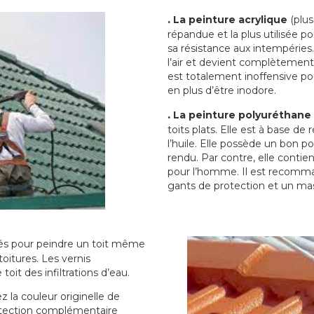
.
La peinture acrylique
(plus
répandue et la plus utilisée p
sa résistance aux intempéries.
l’air et devient complètement 
est totalement inoffensive 
en plus d’être inodore.
.
La peinture polyuréthane
toits plats. Elle est à base de 
l’huile. Elle possède un bon p
rendu. Par contre, elle contie
pour l’homme. Il est recomman
gants de protection et un ma
sés pour peindre un toit même
toitures. Les vernis
oit des infiltrations d’eau.
 la couleur originelle de
rotection complémentaire