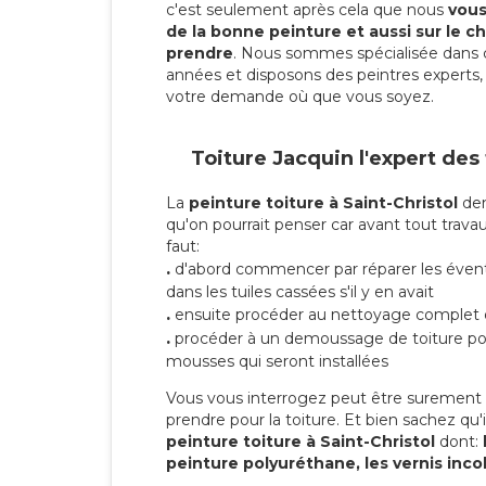
c'est seulement après cela que nous
vous 
de la bonne peinture et aussi sur le ch
prendre
. Nous sommes spécialisée dans 
années et disposons des peintres experts, 
votre demande où que vous soyez.
Toiture Jacquin l'expert des
La
peinture toiture à Saint-Christol
dem
qu'on pourrait penser car avant tout travaux
faut:
.
d'abord commencer par réparer les évent
dans les tuiles cassées s'il y en avait
.
ensuite procéder au nettoyage complet 
.
procéder à un demoussage de toiture pou
mousses qui seront installées
Vous vous interrogez peut être surement s
prendre pour la toiture. Et bien sachez qu'i
peinture toiture à Saint-Christol
dont:
peinture polyuréthane, les vernis inco