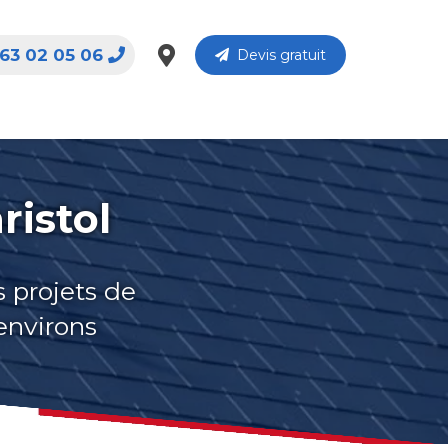
63 02 05 06
Devis gratuit
ristol
s projets de
 environs