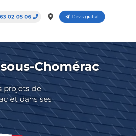
63 02 05 06
Devis gratuit
n-sous-Chomérac
s projets de
ac et dans ses