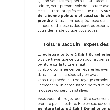
Quand vous faites appel à Toiture Jacquin 
toiture, nous prenons soin de discuter ave
c'est seulement après cela que nous
vous 
de la bonne peinture et aussi sur le ch
prendre
. Nous sommes spécialisée dans 
années et disposons des peintres experts, 
votre demande où que vous soyez.
Toiture Jacquin l'expert des
La
peinture toiture à Saint-Symphori
plus de travail que ce qu'on pourrait pense
peinture sur la toiture, il faut:
.
d'abord commencer par réparer les évent
dans les tuiles cassées s'il y en avait
.
ensuite procéder au nettoyage complet 
.
procéder à un demoussage de toiture pou
mousses qui seront installées
Vous vous interrogez peut être surement s
prendre pour la toiture. Et bien sachez qu'i
peinture toiture à Saint-Symphorien