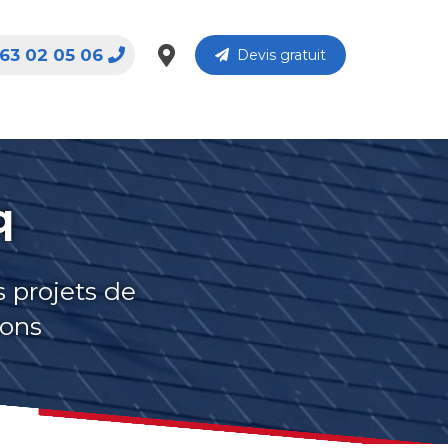
63 02 05 06
Devis gratuit
q
s projets de
rons