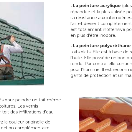
.
La peinture acrylique
(plus
répandue et la plus utilisée p
sa résistance aux intempéries.
l’air et devient complètement 
est totalement inoffensive 
en plus d’être inodore.
.
La peinture polyuréthane
toits plats. Elle est à base de 
l’huile. Elle possède un bon p
rendu. Par contre, elle contie
pour l’homme. Il est recomman
gants de protection et un ma
sés pour peindre un toit même
toitures. Les vernis
oit des infiltrations d’eau.
 la couleur originelle de
rotection complémentaire