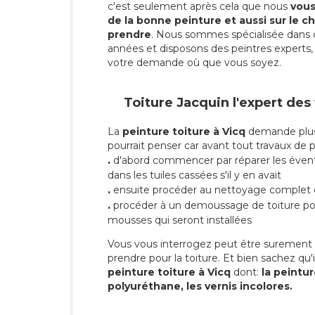
c'est seulement après cela que nous
vous 
de la bonne peinture et aussi sur le ch
prendre
. Nous sommes spécialisée dans 
années et disposons des peintres experts, 
votre demande où que vous soyez.
Toiture Jacquin l'expert des
La
peinture toiture à Vicq
demande plus 
pourrait penser car avant tout travaux de pei
.
d'abord commencer par réparer les évent
dans les tuiles cassées s'il y en avait
.
ensuite procéder au nettoyage complet 
.
procéder à un demoussage de toiture pou
mousses qui seront installées
Vous vous interrogez peut être surement s
prendre pour la toiture. Et bien sachez qu'i
peinture toiture à Vicq
dont:
la peintur
polyuréthane, les vernis incolores.