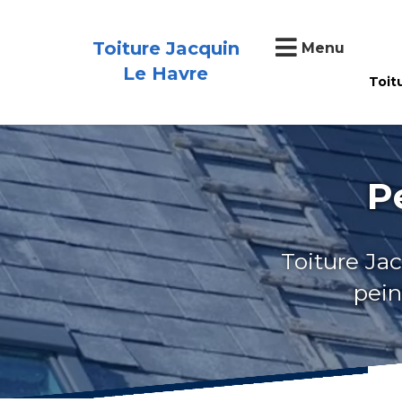
Toiture Jacquin
Menu
Le Havre
Toit
P
Toiture Jac
pein