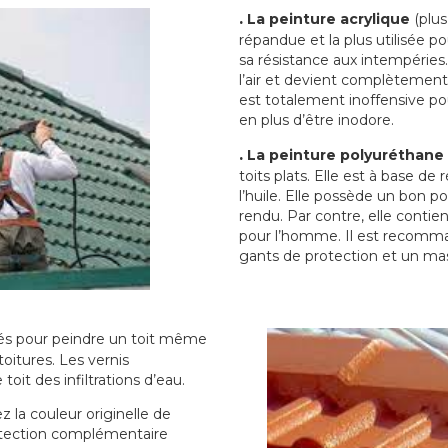
.
La peinture acrylique
(plus
répandue et la plus utilisée p
sa résistance aux intempéries.
l’air et devient complètement 
est totalement inoffensive 
en plus d’être inodore.
.
La peinture polyuréthane
toits plats. Elle est à base de 
l’huile. Elle possède un bon p
rendu. Par contre, elle contie
pour l’homme. Il est recomman
gants de protection et un ma
sés pour peindre un toit même
toitures. Les vernis
oit des infiltrations d’eau.
 la couleur originelle de
rotection complémentaire