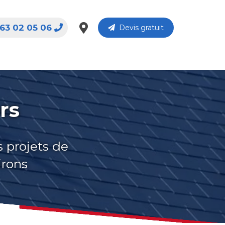
63 02 05 06
Devis gratuit
rs
s projets de
irons