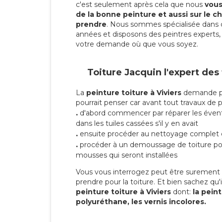
c'est seulement après cela que nous
vous 
de la bonne peinture et aussi sur le ch
prendre
. Nous sommes spécialisée dans 
années et disposons des peintres experts, 
votre demande où que vous soyez.
Toiture Jacquin l'expert des
La
peinture toiture à Viviers
demande plu
pourrait penser car avant tout travaux de pei
.
d'abord commencer par réparer les évent
dans les tuiles cassées s'il y en avait
.
ensuite procéder au nettoyage complet 
.
procéder à un demoussage de toiture pou
mousses qui seront installées
Vous vous interrogez peut être surement s
prendre pour la toiture. Et bien sachez qu'i
peinture toiture à Viviers
dont:
la peint
polyuréthane, les vernis incolores.